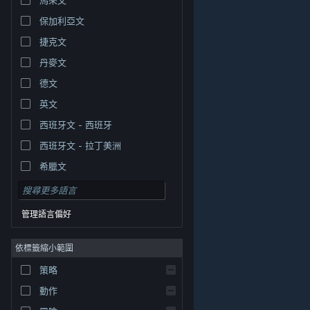
保加利亞文
捷克文
丹麥文
德文
英文
西班牙文 - 西班牙
西班牙文 - 拉丁美洲
希臘文
管理語言偏好
依標籤縮小範圍
© Valve Corporation. 版權所有。所有商標皆為個別所有
策略
權人在美國與其它國家（地區）之財產。
隱私權政策
|
法律聲明
|
輔助功能
|
Steam 訂戶協議
|
退款
|
動作
Cookie