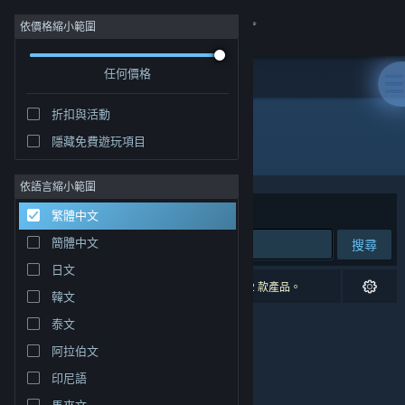
登入
依價格縮小範圍
任何價格
商店
折扣與活動
社群
隱藏免費遊玩項目
發行商: Jim Makes Games
關於
依語言縮小範圍
排序依據
相關性
繁體中文
客服
簡體中文
搜尋
日文
變更語言
0 項相符的搜尋結果。 已根據您的偏好設定排除 2 款產品。
韓文
取得 Steam 行動應用程式
泰文
阿拉伯文
檢視電腦版網頁
印尼語
馬來文