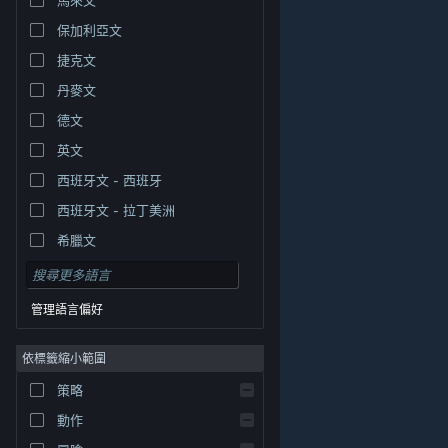
保加利亞文
捷克文
丹麥文
德文
英文
西班牙文 - 西班牙
西班牙文 - 拉丁美洲
希臘文
管理語言偏好
依標籤縮小範圍
© Valve Corporation. 版權所有。所有商標皆為個別所有
策略
權人在美國與其它國家（地區）之財產。
隱私權政策
|
法律聲明
|
輔助功能
|
Steam 訂戶協議
|
退款
|
動作
Cookie