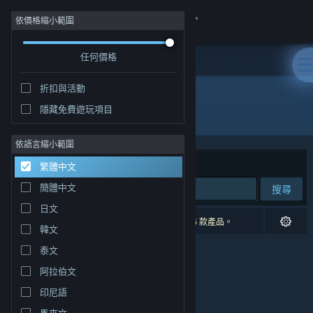
登入
依價格縮小範圍
任何價格
商店
折扣與活動
社群
隱藏免費遊玩項目
發行商: Digital Eel
關於
依語言縮小範圍
排序依據
相關性
繁體中文
客服
簡體中文
搜尋
日文
變更語言
0 項相符的搜尋結果。 已根據您的偏好設定排除 6 款產品。
韓文
取得 Steam 行動應用程式
泰文
阿拉伯文
檢視電腦版網頁
印尼語
馬來文