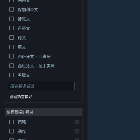
保加利亞文
捷克文
丹麥文
德文
英文
西班牙文 - 西班牙
西班牙文 - 拉丁美洲
希臘文
管理語言偏好
依標籤縮小範圍
© Valve Corporation. 版權所有。所有商標皆為個別所有
策略
權人在美國與其它國家（地區）之財產。
隱私權政策
|
法律聲明
|
輔助功能
|
Steam 訂戶協議
|
退款
|
動作
Cookie