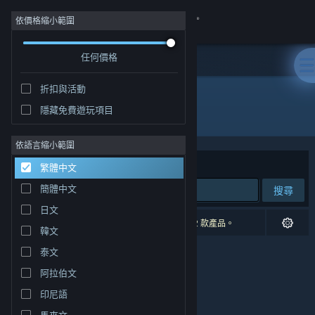
登入
依價格縮小範圍
任何價格
商店
折扣與活動
社群
隱藏免費遊玩項目
發行商: Blue Ghost Games
關於
依語言縮小範圍
排序依據
相關性
繁體中文
客服
簡體中文
搜尋
日文
變更語言
0 項相符的搜尋結果。 已根據您的偏好設定排除 2 款產品。
韓文
取得 Steam 行動應用程式
泰文
阿拉伯文
檢視電腦版網頁
印尼語
馬來文