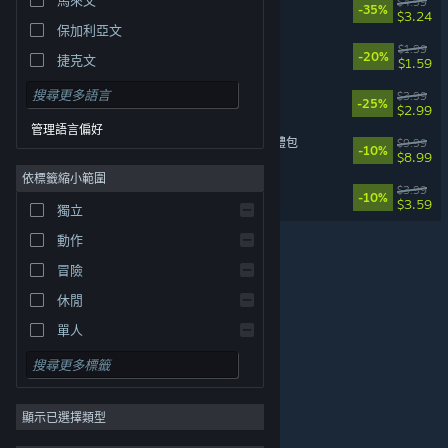
黑色童話：夢境倖存者
$4.99
-35%
$3.24
保加利亞文
黑色童話 - 更多的蛋！
$1.99
-20%
捷克文
$1.59
丹麥文
卡库远古封印 - 首发特典
$3.99
-25%
$2.99
德文
管理語言偏好
吸吸彈彈大亂鬥 - 基礎裝扮禮包
$9.99
英文
-10%
$8.99
依標籤縮小範圍
西班牙文 - 西班牙
綠色榮耀裝扮禮包
$3.99
-10%
$3.59
西班牙文 - 拉丁美洲
獨立
希臘文
動作
冒險
休閒
單人
模擬
© Valve Corporation. 版權所有。所有商標皆為個別所有
角色扮演
權人在美國與其它國家（地區）之財產。
隱私權政策
|
法律聲明
|
輔助功能
|
Steam 訂戶協議
|
退款
|
顯示已選擇類型
策略
Cookie