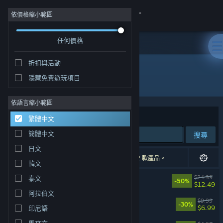
登入
依價格縮小範圍
任何價格
商店
折扣與活動
社群
隱藏免費遊玩項目
發行商: BINGOBELL
關於
依語言縮小範圍
排序依據
相關性
繁體中文
客服
簡體中文
搜尋
日文
變更語言
7 項相符的搜尋結果。 已根據您的偏好設定排除 2 款產品。
韓文
取得 Steam 行動應用程式
KAKU: Ancient Seal
$24.99
泰文
-50%
$12.49
阿拉伯文
檢視電腦版網頁
吸吸彈彈大亂鬥
$9.99
-30%
$6.99
印尼語
馬來文