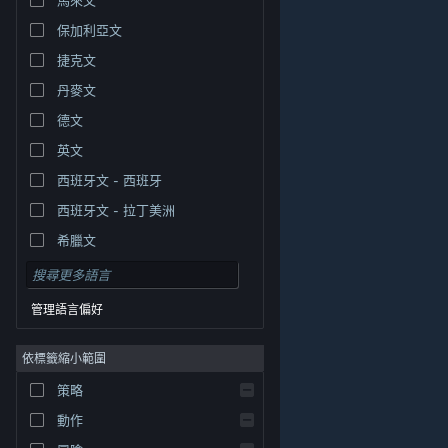
保加利亞文
捷克文
丹麥文
德文
英文
西班牙文 - 西班牙
西班牙文 - 拉丁美洲
希臘文
管理語言偏好
依標籤縮小範圍
© Valve Corporation. 版權所有。所有商標皆為個別所有
策略
權人在美國與其它國家（地區）之財產。
隱私權政策
|
法律聲明
|
輔助功能
|
Steam 訂戶協議
|
退款
|
動作
Cookie