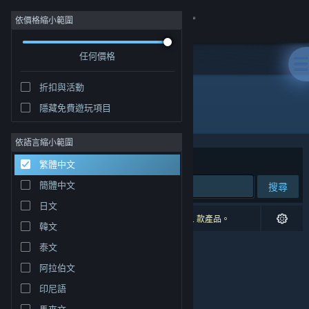
登入
依價格縮小範圍
任何價格
商店
折扣與活動
社群
隱藏免費遊玩項目
發行商: Atreyu Games Pty. Ltd.
關於
依語言縮小範圍
排序依據
相關性
繁體中文
客服
簡體中文
搜尋
日文
變更語言
0 項相符的搜尋結果。 已根據您的偏好設定排除 1 款產品。
韓文
取得 Steam 行動應用程式
泰文
阿拉伯文
檢視電腦版網頁
印尼語
馬來文