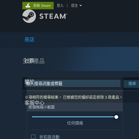
安裝 Steam
登入
|
語言
商店
全部產品
社群
關於
搜尋
0 項相符的搜尋結果。 已根據您的偏好設定排除 3 款產品。
客服中心
依價格縮小範圍
任何價格
折扣與活動