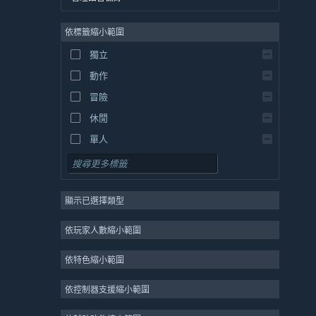
英文
依標籤縮小範圍
西班牙文 - 西班牙
西班牙文 - 拉丁美洲
獨立
希臘文
動作
冒險
休閒
單人
模擬
角色扮演
顯示已選擇類型
策略
2D
依玩家人數縮小範圍
搶先體驗
依特色縮小範圍
3D
免費遊玩
依控制器支援縮小範圍
氛圍