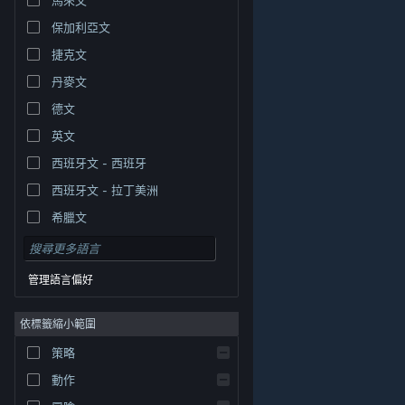
保加利亞文
捷克文
丹麥文
德文
英文
西班牙文 - 西班牙
西班牙文 - 拉丁美洲
希臘文
管理語言偏好
依標籤縮小範圍
© Valve Corporation. 版權所有。所有商標皆為個別所有
策略
權人在美國與其它國家（地區）之財產。
隱私權政策
|
法律聲明
|
輔助功能
|
Steam 訂戶協議
|
退款
|
動作
Cookie