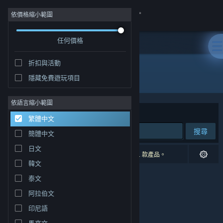
登入
依價格縮小範圍
任何價格
商店
折扣與活動
社群
全部產品
隱藏免費遊玩項目
關於
依語言縮小範圍
排序依據
相關性
繁體中文
客服
搜尋
簡體中文
日文
變更語言
0 項相符的搜尋結果。 已根據您的偏好設定排除 1 款產品。
韓文
取得 Steam 行動應用程式
泰文
阿拉伯文
檢視電腦版網頁
印尼語
馬來文