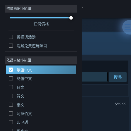
登入
依價格縮小範圍
任何價格
商店
折扣與活動
社群
全部產品
隱藏免費遊玩項目
關於
依語言縮小範圍
排序依據
相關性
繁體中文
客服
搜尋
簡體中文
日文
變更語言
3 項相符的搜尋結果。
韓文
原子之心
取得 Steam 行動應用程式
$59.99
泰文
阿拉伯文
檢視電腦版網頁
The CUBE
印尼語
原子之心 2
馬來文