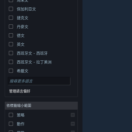
保加利亞文
捷克文
丹麥文
德文
英文
西班牙文 - 西班牙
西班牙文 - 拉丁美洲
希臘文
管理語言偏好
依標籤縮小範圍
© Valve Corporation. 版權所有。所有商標皆為個別所有
策略
權人在美國與其它國家（地區）之財產。
隱私權政策
|
法律聲明
|
輔助功能
|
Steam 訂戶協議
|
退款
|
動作
Cookie