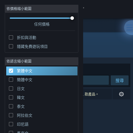
登入
依價格縮小範圍
任何價格
商店
折扣與活動
社群
隱藏免費遊玩項目
開發人員: xjliu
關於
依語言縮小範圍
排序依據
相關性
繁體中文
客服
簡體中文
搜尋
日文
變更語言
0 項相符的搜尋結果。 已根據您的偏好設定排除 1 款產品。
韓文
取得 Steam 行動應用程式
泰文
阿拉伯文
檢視電腦版網頁
印尼語
馬來文