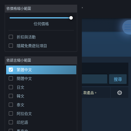
登入
依價格縮小範圍
任何價格
商店
折扣與活動
社群
隱藏免費遊玩項目
開發人員: minituna
關於
依語言縮小範圍
排序依據
相關性
繁體中文
客服
簡體中文
搜尋
日文
變更語言
0 項相符的搜尋結果。 已根據您的偏好設定排除 1 款產品。
韓文
取得 Steam 行動應用程式
泰文
阿拉伯文
檢視電腦版網頁
印尼語
馬來文