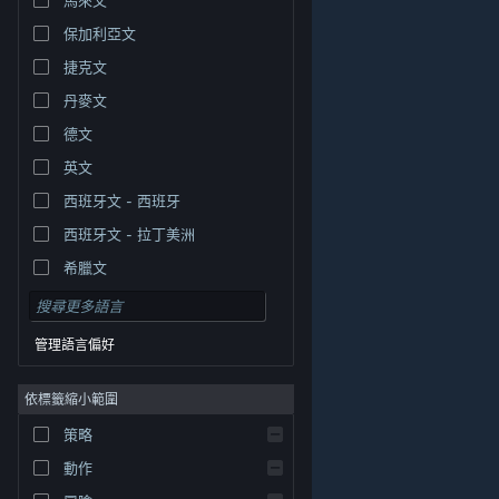
保加利亞文
捷克文
丹麥文
德文
英文
西班牙文 - 西班牙
西班牙文 - 拉丁美洲
希臘文
管理語言偏好
依標籤縮小範圍
© Valve Corporation. 版權所有。所有商標皆為個別所有
策略
權人在美國與其它國家（地區）之財產。
隱私權政策
|
法律聲明
|
輔助功能
|
Steam 訂戶協議
|
退款
|
動作
Cookie