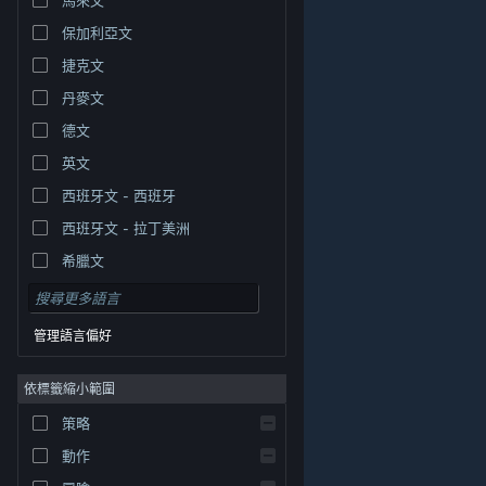
保加利亞文
捷克文
丹麥文
德文
英文
西班牙文 - 西班牙
西班牙文 - 拉丁美洲
希臘文
管理語言偏好
依標籤縮小範圍
© Valve Corporation. 版權所有。所有商標皆為個別所有
策略
權人在美國與其它國家（地區）之財產。
隱私權政策
|
法律聲明
|
輔助功能
|
Steam 訂戶協議
|
退款
|
動作
Cookie