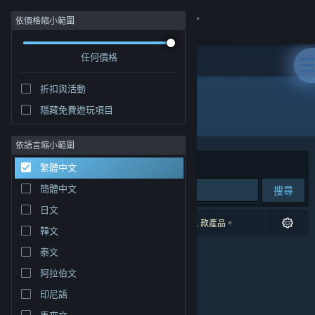
登入
依價格縮小範圍
任何價格
商店
折扣與活動
社群
隱藏免費遊玩項目
開發人員: kivoro
關於
依語言縮小範圍
排序依據
相關性
繁體中文
客服
簡體中文
搜尋
日文
變更語言
0 項相符的搜尋結果。 已根據您的偏好設定排除 1 款產品。
韓文
取得 Steam 行動應用程式
泰文
阿拉伯文
檢視電腦版網頁
印尼語
馬來文