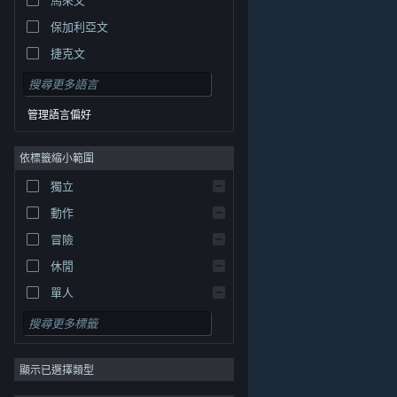
保加利亞文
捷克文
丹麥文
德文
管理語言偏好
英文
依標籤縮小範圍
西班牙文 - 西班牙
西班牙文 - 拉丁美洲
獨立
希臘文
動作
冒險
休閒
單人
模擬
© Valve Corporation. 版權所有。所有商標皆為個別所有
角色扮演
權人在美國與其它國家（地區）之財產。
隱私權政策
|
法律聲明
|
輔助功能
|
Steam 訂戶協議
|
退款
|
顯示已選擇類型
策略
Cookie