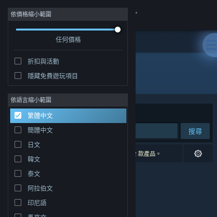
登入
依價格縮小範圍
任何價格
商店
折扣與活動
社群
隱藏免費遊玩項目
開發人員: ashpdewan
關於
依語言縮小範圍
排序依據
相關性
繁體中文
客服
簡體中文
搜尋
日文
變更語言
0 項相符的搜尋結果。 已根據您的偏好設定排除 2 款產品。
韓文
取得 Steam 行動應用程式
泰文
阿拉伯文
檢視電腦版網頁
印尼語
馬來文