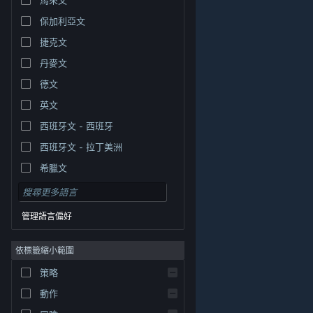
保加利亞文
捷克文
丹麥文
德文
英文
西班牙文 - 西班牙
西班牙文 - 拉丁美洲
希臘文
管理語言偏好
依標籤縮小範圍
© Valve Corporation. 版權所有。所有商標皆為個別所有
策略
權人在美國與其它國家（地區）之財產。
隱私權政策
|
法律聲明
|
輔助功能
|
Steam 訂戶協議
|
退款
|
動作
Cookie