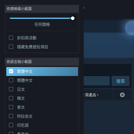
登入
依價格縮小範圍
任何價格
商店
折扣與活動
社群
隱藏免費遊玩項目
開發人員: ashpdewan
關於
依語言縮小範圍
排序依據
相關性
繁體中文
客服
簡體中文
搜尋
日文
變更語言
0 項相符的搜尋結果。 已根據您的偏好設定排除 2 款產品。
韓文
取得 Steam 行動應用程式
泰文
阿拉伯文
檢視電腦版網頁
印尼語
馬來文