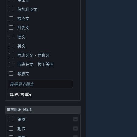
保加利亞文
捷克文
丹麥文
德文
英文
西班牙文 - 西班牙
西班牙文 - 拉丁美洲
希臘文
管理語言偏好
依標籤縮小範圍
© Valve Corporation. 版權所有。所有商標皆為個別所有
策略
權人在美國與其它國家（地區）之財產。
隱私權政策
|
法律聲明
|
輔助功能
|
Steam 訂戶協議
|
退款
|
動作
Cookie