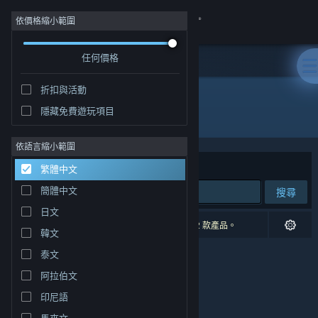
登入
依價格縮小範圍
任何價格
商店
折扣與活動
社群
隱藏免費遊玩項目
開發人員: Wolfdog Interactive
關於
依語言縮小範圍
排序依據
相關性
繁體中文
客服
簡體中文
搜尋
日文
變更語言
0 項相符的搜尋結果。 已根據您的偏好設定排除 2 款產品。
韓文
取得 Steam 行動應用程式
泰文
阿拉伯文
檢視電腦版網頁
印尼語
馬來文