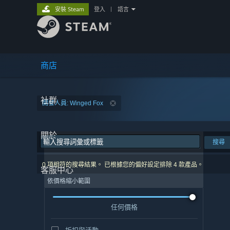
安裝 Steam
登入
|
語言
商店
社群
開發人員: Winged Fox
關於
搜尋
0 項相符的搜尋結果。 已根據您的偏好設定排除 4 款產品。
客服中心
依價格縮小範圍
任何價格