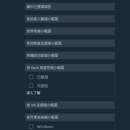
顯示已選擇類型
大型多人
獨立
依玩家人數縮小範圍
搶先體驗
依特色縮小範圍
休閒
模擬
依控制器支援縮小範圍
競速
依輔助功能縮小範圍
運動
依 Deck 相容性縮小範圍
影像製作
已驗證
圖片編輯
可遊玩
深入了解
依 VR 支援縮小範圍
依作業系統縮小範圍
Windows