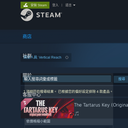
安裝 Steam
登入
|
語言
商店
社群
開發人員: Vertical Reach
關於
搜尋
1 項相符的搜尋結果。 已根據您的偏好設定排除 4 款產品。
客服中心
The Tartarus Key (Origin
依價格縮小範圍