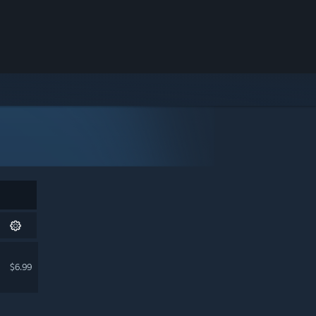
$6.99