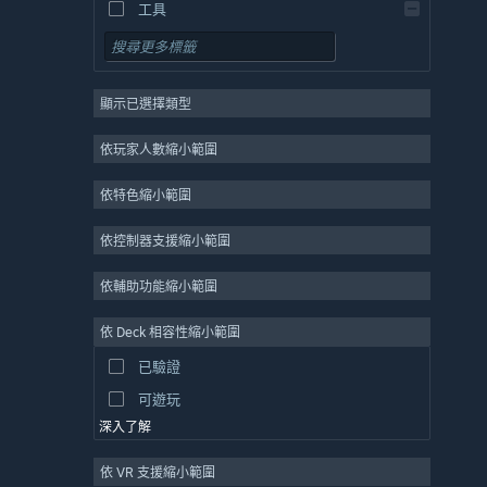
工具
免費遊玩
角色扮演
顯示已選擇類型
大型多人
獨立
依玩家人數縮小範圍
搶先體驗
依特色縮小範圍
休閒
模擬
依控制器支援縮小範圍
競速
依輔助功能縮小範圍
運動
依 Deck 相容性縮小範圍
影像製作
已驗證
圖片編輯
可遊玩
深入了解
依 VR 支援縮小範圍