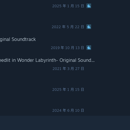
2025 年 1 月 15 日
2022 年 5 月 22 日
ginal Soundtrack
2019 年 10 月 13 日
Record of Lodoss War-Deedlit in Wonder Labyrinth- Original Soundtrack
2021 年 3 月 27 日
2025 年 1 月 15 日
2024 年 6 月 10 日