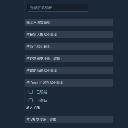
平台
3
類銀河戰士惡魔城
3
顯示已選擇類型
橫向捲軸
3
探索
3
依玩家人數縮小範圍
科幻
3
依特色縮小範圍
女主人翁
3
策略
依控制器支援縮小範圍
冒險
依輔助功能縮小範圍
設計及繪圖
依 Deck 相容性縮小範圍
工具
已驗證
免費遊玩
可遊玩
深入了解
依 VR 支援縮小範圍