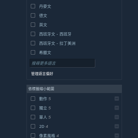
丹麥文
德文
英文
西班牙文 - 西班牙
西班牙文 - 拉丁美洲
希臘文
管理語言偏好
依標籤縮小範圍
動作
5
獨立
5
單人
5
2D
4
像素風格
4