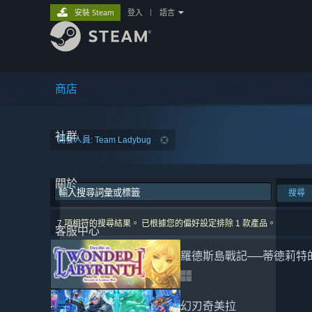
安裝 Steam
登入
|
語言
商店
社群
開發人員: Team Ladybug
關於
搜尋
7 項相符的搜尋結果。 已根據您的偏好設定排除 1 款產品。
客服中心
羅德斯島戰記──蒂德莉特
幻刃奇美拉