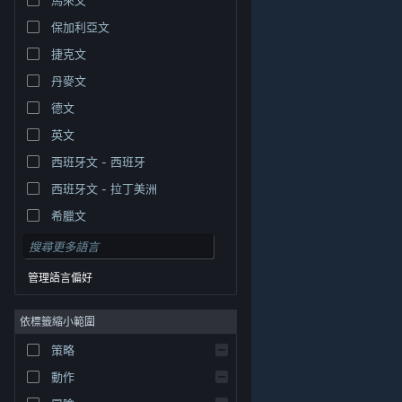
保加利亞文
捷克文
丹麥文
德文
英文
西班牙文 - 西班牙
西班牙文 - 拉丁美洲
希臘文
管理語言偏好
依標籤縮小範圍
© Valve Corporation. 版權所有。所有商標皆為個別所有
策略
權人在美國與其它國家（地區）之財產。
隱私權政策
|
法律聲明
|
輔助功能
|
Steam 訂戶協議
|
退款
|
動作
Cookie