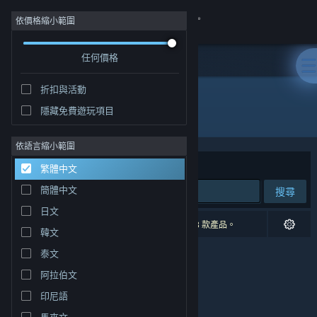
登入
依價格縮小範圍
任何價格
商店
折扣與活動
社群
隱藏免費遊玩項目
開發人員: StrangeLight Games
關於
依語言縮小範圍
排序依據
相關性
繁體中文
客服
簡體中文
搜尋
日文
變更語言
0 項相符的搜尋結果。 已根據您的偏好設定排除 3 款產品。
韓文
取得 Steam 行動應用程式
泰文
阿拉伯文
檢視電腦版網頁
印尼語
馬來文