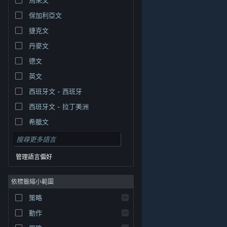
保加利亞文
捷克文
丹麥文
德文
英文
西班牙文 - 西班牙
西班牙文 - 拉丁美洲
希臘文
管理語言偏好
依標籤縮小範圍
© Valve Corporation. 版權所有。所有商標皆為個別所有
策略
權人在美國與其它國家（地區）之財產。
隱私權政策
|
法律聲明
|
輔助功能
|
Steam 訂戶協議
|
退款
|
動作
Cookie