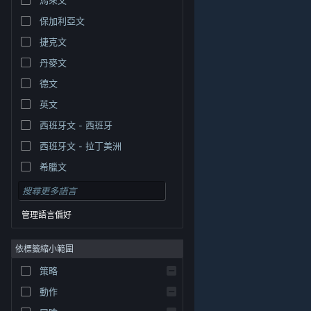
保加利亞文
捷克文
丹麥文
德文
英文
西班牙文 - 西班牙
西班牙文 - 拉丁美洲
希臘文
管理語言偏好
依標籤縮小範圍
© Valve Corporation. 版權所有。所有商標皆為個別所有
策略
權人在美國與其它國家（地區）之財產。
隱私權政策
|
法律聲明
|
輔助功能
|
Steam 訂戶協議
|
退款
|
動作
Cookie