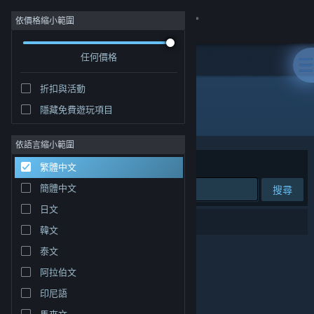
登入
依價格縮小範圍
任何價格
商店
折扣與活動
社群
隱藏免費遊玩項目
開發人員: Sexual Orange
關於
依語言縮小範圍
排序依據
相關性
繁體中文
客服
簡體中文
搜尋
日文
變更語言
0 項相符的搜尋結果。
韓文
取得 Steam 行動應用程式
泰文
阿拉伯文
檢視電腦版網頁
印尼語
馬來文