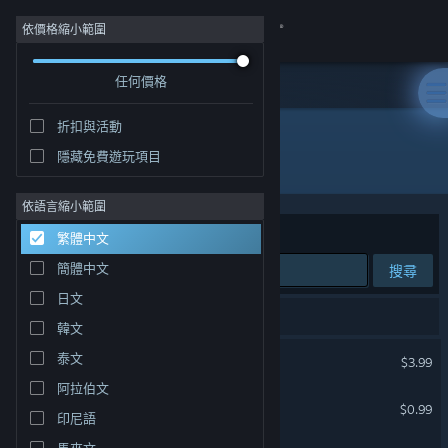
登入
依價格縮小範圍
任何價格
商店
折扣與活動
社群
隱藏免費遊玩項目
開發人員: Sea of Ghosts
關於
依語言縮小範圍
排序依據
相關性
繁體中文
客服
簡體中文
搜尋
日文
變更語言
3 項相符的搜尋結果。
韓文
取得 Steam 行動應用程式
藏屍體的方法
泰文
$3.99
阿拉伯文
檢視電腦版網頁
陰間推送
$0.99
印尼語
馬來文