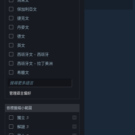
大腦炸彈
保加利亞文
捷克文
丹麥文
德文
英文
西班牙文 - 西班牙
西班牙文 - 拉丁美洲
希臘文
管理語言偏好
依標籤縮小範圍
© Valve Corporation. 版權所有。所有商標皆為個別所有
獨立
3
權人在美國與其它國家（地區）之財產。
隱私權政策
|
法律聲明
|
輔助功能
|
Steam 訂戶協議
|
退款
|
解謎
3
Cookie