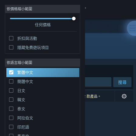
登入
依價格縮小範圍
任何價格
商店
折扣與活動
社群
隱藏免費遊玩項目
開發人員: SITSIER
關於
依語言縮小範圍
排序依據
相關性
繁體中文
客服
簡體中文
搜尋
日文
變更語言
0 項相符的搜尋結果。 已根據您的偏好設定排除 2 款產品。
韓文
取得 Steam 行動應用程式
泰文
阿拉伯文
檢視電腦版網頁
印尼語
馬來文