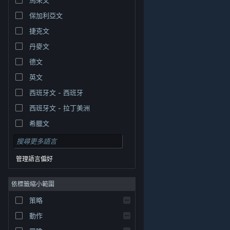
保加利亞文
捷克文
丹麥文
德文
英文
西班牙文 - 西班牙
西班牙文 - 拉丁美洲
希臘文
管理語言偏好
依標籤縮小範圍
© Valve Corporation. 版權所有。所有商標皆為個別所有
策略
權人在美國與其它國家（地區）之財產。
隱私權政策
|
法律聲明
|
輔助功能
|
Steam 訂戶協議
|
退款
|
動作
Cookie