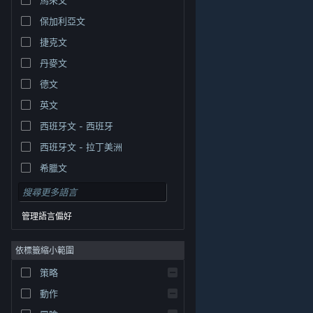
保加利亞文
捷克文
丹麥文
德文
英文
西班牙文 - 西班牙
西班牙文 - 拉丁美洲
希臘文
管理語言偏好
依標籤縮小範圍
© Valve Corporation. 版權所有。所有商標皆為個別所有
策略
權人在美國與其它國家（地區）之財產。
隱私權政策
|
法律聲明
|
輔助功能
|
Steam 訂戶協議
|
退款
|
動作
Cookie