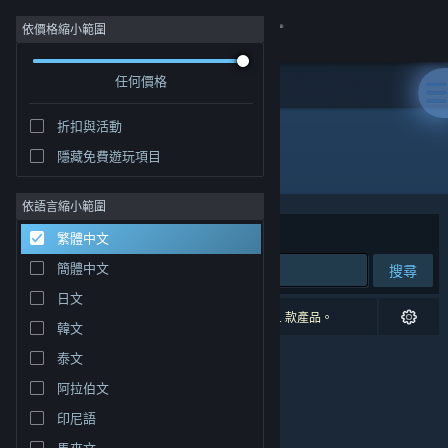
登入
依價格縮小範圍
任何價格
商店
折扣與活動
社群
隱藏免費遊玩項目
開發人員: Rockstar Toronto
關於
依語言縮小範圍
排序依據
相關性
繁體中文
客服
簡體中文
搜尋
日文
變更語言
0 項相符的搜尋結果。 已根據您的偏好設定排除 1 款產品。
韓文
取得 Steam 行動應用程式
泰文
阿拉伯文
檢視電腦版網頁
印尼語
馬來文