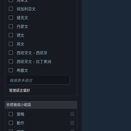
保加利亞文
捷克文
丹麥文
德文
英文
西班牙文 - 西班牙
西班牙文 - 拉丁美洲
希臘文
管理語言偏好
依標籤縮小範圍
© Valve Corporation. 版權所有。所有商標皆為個別所有
策略
權人在美國與其它國家（地區）之財產。
隱私權政策
|
法律聲明
|
輔助功能
|
Steam 訂戶協議
|
退款
|
動作
Cookie