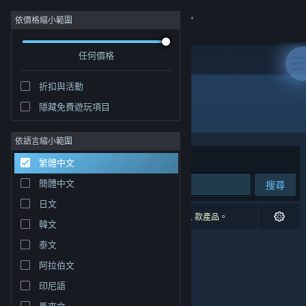
登入
依價格縮小範圍
任何價格
商店
折扣與活動
社群
隱藏免費遊玩項目
開發人員: Roboxide Studio
關於
依語言縮小範圍
排序依據
相關性
繁體中文
客服
簡體中文
搜尋
日文
變更語言
0 項相符的搜尋結果。 已根據您的偏好設定排除 1 款產品。
韓文
取得 Steam 行動應用程式
泰文
阿拉伯文
檢視電腦版網頁
印尼語
馬來文