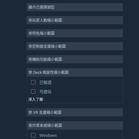
顯示已選擇類型
大型多人
獨立
依玩家人數縮小範圍
搶先體驗
依特色縮小範圍
休閒
模擬
依控制器支援縮小範圍
競速
依輔助功能縮小範圍
運動
依 Deck 相容性縮小範圍
影像製作
已驗證
圖片編輯
可遊玩
深入了解
依 VR 支援縮小範圍
依作業系統縮小範圍
Windows