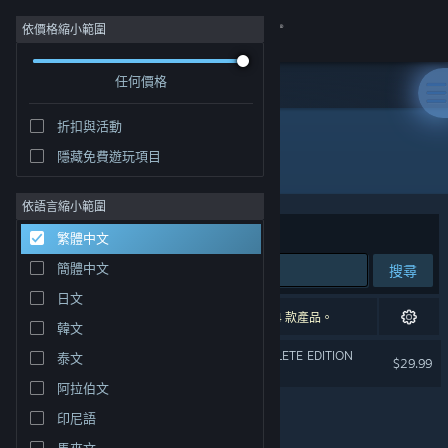
登入
依價格縮小範圍
任何價格
商店
折扣與活動
社群
隱藏免費遊玩項目
開發人員: Protocol Games
關於
依語言縮小範圍
排序依據
相關性
繁體中文
客服
簡體中文
搜尋
日文
變更語言
1 項相符的搜尋結果。 已根據您的偏好設定排除 4 款產品。
韓文
取得 Steam 行動應用程式
SONG OF HORROR COMPLETE EDITION
泰文
$29.99
阿拉伯文
檢視電腦版網頁
印尼語
馬來文