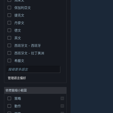
保加利亞文
捷克文
丹麥文
德文
英文
西班牙文 - 西班牙
西班牙文 - 拉丁美洲
希臘文
管理語言偏好
依標籤縮小範圍
© Valve Corporation. 版權所有。所有商標皆為個別所有
策略
權人在美國與其它國家（地區）之財產。
隱私權政策
|
法律聲明
|
輔助功能
|
Steam 訂戶協議
|
退款
|
動作
Cookie