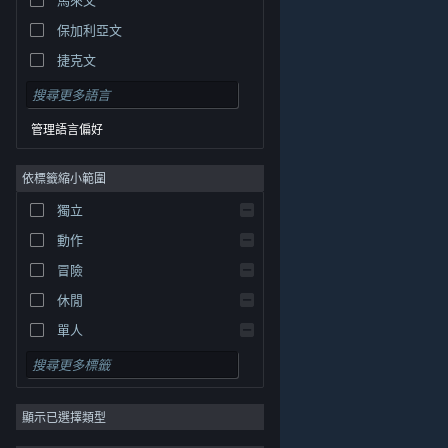
保加利亞文
捷克文
丹麥文
德文
管理語言偏好
英文
依標籤縮小範圍
西班牙文 - 西班牙
西班牙文 - 拉丁美洲
獨立
希臘文
動作
冒險
休閒
單人
模擬
© Valve Corporation. 版權所有。所有商標皆為個別所有
角色扮演
權人在美國與其它國家（地區）之財產。
隱私權政策
|
法律聲明
|
輔助功能
|
Steam 訂戶協議
|
退款
|
顯示已選擇類型
策略
Cookie