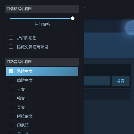
登入
依價格縮小範圍
任何價格
商店
折扣與活動
社群
隱藏免費遊玩項目
開發人員: Polybay Digital Entertainment
關於
依語言縮小範圍
排序依據
相關性
繁體中文
客服
簡體中文
搜尋
日文
變更語言
0 項相符的搜尋結果。
韓文
取得 Steam 行動應用程式
泰文
阿拉伯文
檢視電腦版網頁
印尼語
馬來文