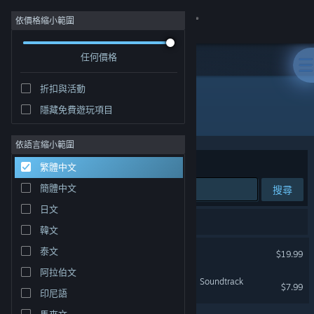
登入
依價格縮小範圍
任何價格
商店
折扣與活動
社群
隱藏免費遊玩項目
開發人員: Pillow Castle
關於
依語言縮小範圍
排序依據
相關性
繁體中文
客服
簡體中文
搜尋
日文
變更語言
2 項相符的搜尋結果。
韓文
取得 Steam 行動應用程式
超閾限空間 Superliminal
泰文
$19.99
阿拉伯文
檢視電腦版網頁
Superliminal Double-Album Soundtrack
$7.99
印尼語
馬來文