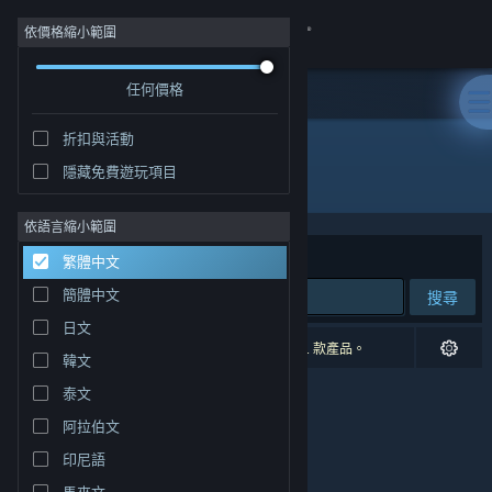
登入
依價格縮小範圍
任何價格
商店
折扣與活動
社群
隱藏免費遊玩項目
開發人員: Pilea Development LLC
關於
依語言縮小範圍
排序依據
相關性
繁體中文
客服
簡體中文
搜尋
日文
變更語言
0 項相符的搜尋結果。 已根據您的偏好設定排除 1 款產品。
韓文
取得 Steam 行動應用程式
泰文
阿拉伯文
檢視電腦版網頁
印尼語
馬來文