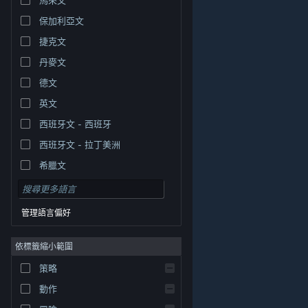
保加利亞文
捷克文
丹麥文
德文
英文
西班牙文 - 西班牙
西班牙文 - 拉丁美洲
希臘文
管理語言偏好
依標籤縮小範圍
© Valve Corporation. 版權所有。所有商標皆為個別所有
策略
權人在美國與其它國家（地區）之財產。
隱私權政策
|
法律聲明
|
輔助功能
|
Steam 訂戶協議
|
退款
|
動作
Cookie