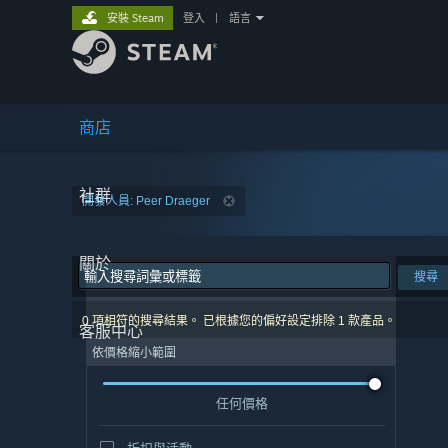
安裝 Steam
登入
|
語言
商店
社群
開發人員: Peer Draeger
關於
搜尋
0 項相符的搜尋結果。 已根據您的偏好設定排除 1 款產品。
客服中心
依價格縮小範圍
任何價格