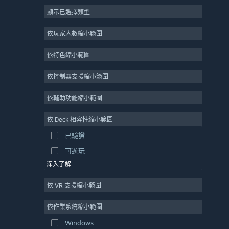
顯示已選擇類型
大型多人
獨立
依玩家人數縮小範圍
搶先體驗
依特色縮小範圍
休閒
模擬
依控制器支援縮小範圍
競速
依輔助功能縮小範圍
運動
依 Deck 相容性縮小範圍
影像製作
已驗證
圖片編輯
可遊玩
深入了解
依 VR 支援縮小範圍
依作業系統縮小範圍
Windows