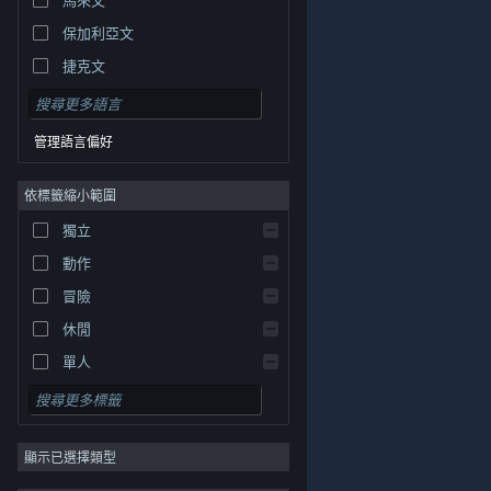
保加利亞文
捷克文
丹麥文
德文
管理語言偏好
英文
依標籤縮小範圍
西班牙文 - 西班牙
西班牙文 - 拉丁美洲
獨立
希臘文
動作
冒險
休閒
單人
模擬
© Valve Corporation. 版權所有。所有商標皆為個別所有
角色扮演
權人在美國與其它國家（地區）之財產。
隱私權政策
|
法律聲明
|
輔助功能
|
Steam 訂戶協議
|
退款
|
顯示已選擇類型
策略
Cookie