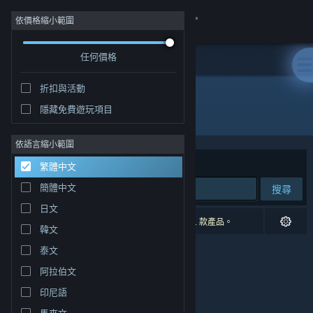
登入
依價格縮小範圍
任何價格
商店
折扣與活動
社群
隱藏免費遊玩項目
開發人員: Origin8 Technologies Ltd
關於
依語言縮小範圍
排序依據
相關性
繁體中文
客服
簡體中文
搜尋
日文
變更語言
0 項相符的搜尋結果。 已根據您的偏好設定排除 1 款產品。
韓文
取得 Steam 行動應用程式
泰文
阿拉伯文
檢視電腦版網頁
印尼語
馬來文