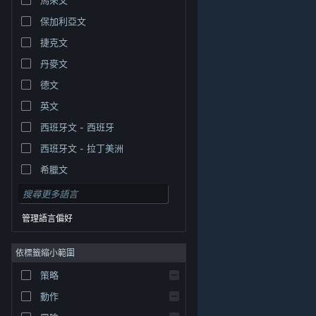
保加利亞文
捷克文
丹麥文
德文
英文
西班牙文 - 西班牙
西班牙文 - 拉丁美洲
希臘文
管理語言偏好
依標籤縮小範圍
© Valve Corporation. 版權所有。所有商標皆為個別所有
策略
權人在美國與其它國家（地區）之財產。
隱私權政策
|
法律聲明
|
輔助功能
|
Steam 訂戶協議
|
退款
|
動作
Cookie