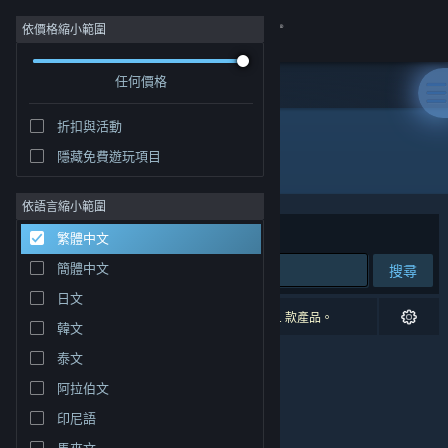
登入
依價格縮小範圍
任何價格
商店
折扣與活動
社群
隱藏免費遊玩項目
開發人員: Opilio
關於
依語言縮小範圍
排序依據
相關性
繁體中文
客服
簡體中文
搜尋
日文
變更語言
0 項相符的搜尋結果。 已根據您的偏好設定排除 1 款產品。
韓文
取得 Steam 行動應用程式
泰文
阿拉伯文
檢視電腦版網頁
印尼語
馬來文