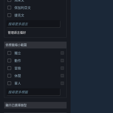
保加利亞文
捷克文
丹麥文
德文
管理語言偏好
英文
依標籤縮小範圍
西班牙文 - 西班牙
西班牙文 - 拉丁美洲
獨立
希臘文
動作
冒險
休閒
單人
模擬
© Valve Corporation. 版權所有。所有商標皆為個別所有
角色扮演
權人在美國與其它國家（地區）之財產。
隱私權政策
|
法律聲明
|
輔助功能
|
Steam 訂戶協議
|
退款
|
顯示已選擇類型
策略
Cookie