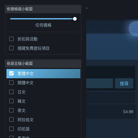
登入
依價格縮小範圍
任何價格
商店
折扣與活動
社群
隱藏免費遊玩項目
開發人員: MyDockFinder
關於
依語言縮小範圍
排序依據
相關性
繁體中文
客服
簡體中文
搜尋
日文
變更語言
1 項相符的搜尋結果。
韓文
取得 Steam 行動應用程式
MyDockFinder
泰文
$4.99
阿拉伯文
檢視電腦版網頁
印尼語
馬來文