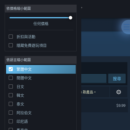
登入
依價格縮小範圍
任何價格
商店
折扣與活動
社群
隱藏免費遊玩項目
開發人員: Mugle Studio
關於
依語言縮小範圍
排序依據
相關性
繁體中文
客服
簡體中文
搜尋
日文
變更語言
1 項相符的搜尋結果。 已根據您的偏好設定排除 3 款產品。
韓文
取得 Steam 行動應用程式
Analemma
泰文
$9.99
阿拉伯文
檢視電腦版網頁
印尼語
馬來文