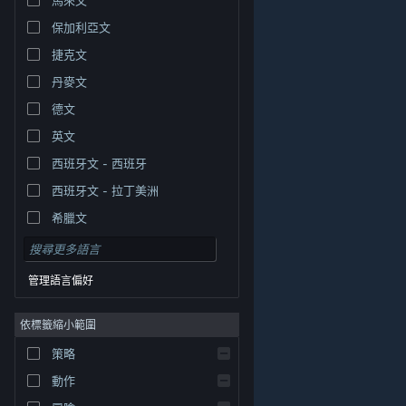
保加利亞文
捷克文
丹麥文
德文
英文
西班牙文 - 西班牙
西班牙文 - 拉丁美洲
希臘文
管理語言偏好
依標籤縮小範圍
© Valve Corporation. 版權所有。所有商標皆為個別所有
策略
權人在美國與其它國家（地區）之財產。
隱私權政策
|
法律聲明
|
輔助功能
|
Steam 訂戶協議
|
退款
|
動作
Cookie