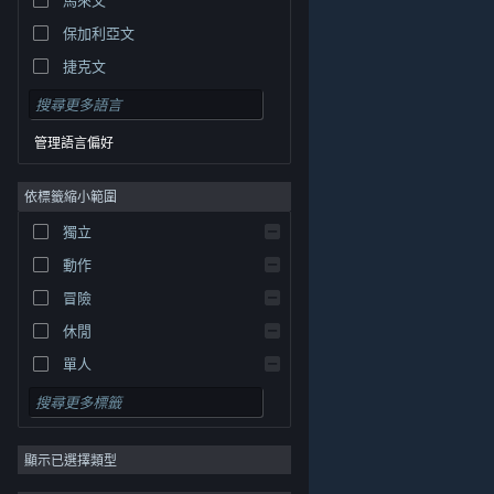
保加利亞文
捷克文
丹麥文
德文
管理語言偏好
英文
依標籤縮小範圍
西班牙文 - 西班牙
西班牙文 - 拉丁美洲
獨立
希臘文
動作
冒險
休閒
單人
模擬
© Valve Corporation. 版權所有。所有商標皆為個別所有
角色扮演
權人在美國與其它國家（地區）之財產。
隱私權政策
|
法律聲明
|
輔助功能
|
Steam 訂戶協議
|
退款
|
顯示已選擇類型
策略
Cookie