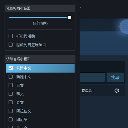
登入
依價格縮小範圍
任何價格
商店
折扣與活動
社群
隱藏免費遊玩項目
開發人員: Monstronauts Inc.
關於
依語言縮小範圍
排序依據
相關性
繁體中文
客服
簡體中文
搜尋
日文
變更語言
0 項相符的搜尋結果。 已根據您的偏好設定排除 1 款產品。
韓文
取得 Steam 行動應用程式
泰文
阿拉伯文
檢視電腦版網頁
印尼語
馬來文