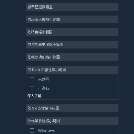
顯示已選擇類型
大型多人
獨立
依玩家人數縮小範圍
搶先體驗
依特色縮小範圍
休閒
模擬
依控制器支援縮小範圍
競速
依輔助功能縮小範圍
運動
依 Deck 相容性縮小範圍
影像製作
已驗證
圖片編輯
可遊玩
深入了解
依 VR 支援縮小範圍
依作業系統縮小範圍
Windows