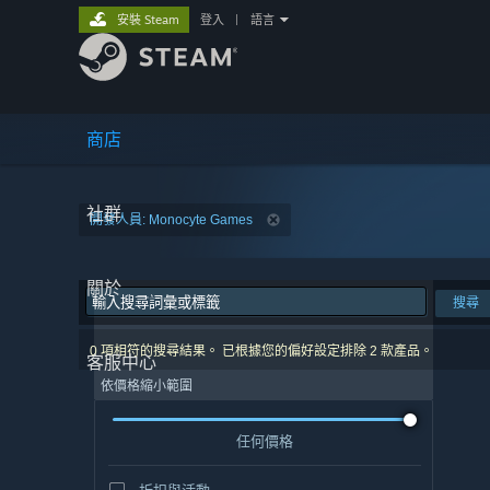
安裝 Steam
登入
|
語言
商店
社群
開發人員: Monocyte Games
關於
搜尋
0 項相符的搜尋結果。 已根據您的偏好設定排除 2 款產品。
客服中心
依價格縮小範圍
任何價格