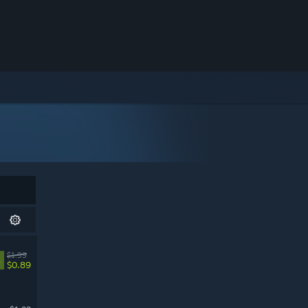
$1.99
%
$0.89