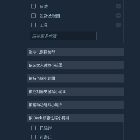
冒險
設計及繪圖
工具
免費遊玩
角色扮演
顯示已選擇類型
大型多人
獨立
依玩家人數縮小範圍
搶先體驗
依特色縮小範圍
休閒
模擬
依控制器支援縮小範圍
競速
依輔助功能縮小範圍
運動
依 Deck 相容性縮小範圍
影像製作
已驗證
圖片編輯
可遊玩