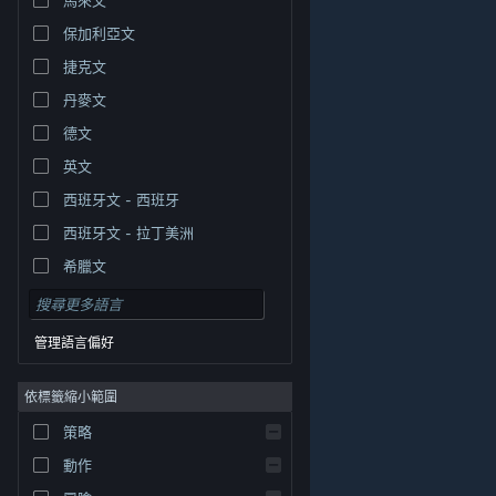
保加利亞文
捷克文
丹麥文
德文
英文
西班牙文 - 西班牙
西班牙文 - 拉丁美洲
希臘文
管理語言偏好
依標籤縮小範圍
© Valve Corporation. 版權所有。所有商標皆為個別所有
策略
權人在美國與其它國家（地區）之財產。
隱私權政策
|
法律聲明
|
輔助功能
|
Steam 訂戶協議
|
退款
|
動作
Cookie