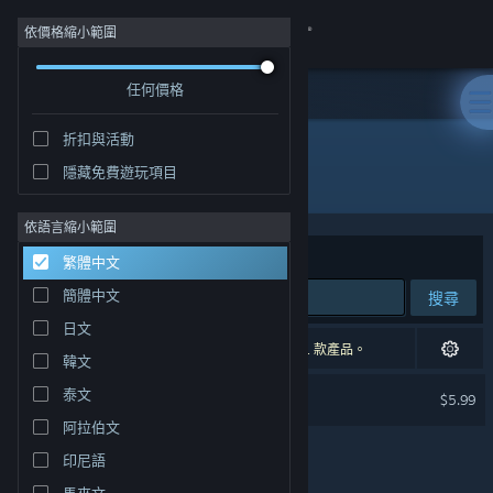
登入
依價格縮小範圍
任何價格
商店
折扣與活動
社群
隱藏免費遊玩項目
開發人員: Lucy B. Locks
關於
依語言縮小範圍
排序依據
相關性
繁體中文
客服
簡體中文
搜尋
日文
變更語言
1 項相符的搜尋結果。 已根據您的偏好設定排除 1 款產品。
韓文
取得 Steam 行動應用程式
Lucid Blocks Soundtrack
泰文
$5.99
阿拉伯文
檢視電腦版網頁
印尼語
馬來文