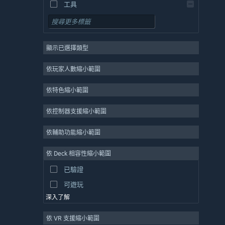
工具
免費遊玩
角色扮演
顯示已選擇類型
大型多人
獨立
依玩家人數縮小範圍
搶先體驗
依特色縮小範圍
休閒
模擬
依控制器支援縮小範圍
競速
依輔助功能縮小範圍
運動
依 Deck 相容性縮小範圍
影像製作
已驗證
圖片編輯
可遊玩
深入了解
依 VR 支援縮小範圍