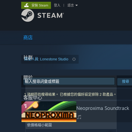
安裝 Steam
登入
|
語言
商店
社群
開發人員: Lonestone Studio
關於
搜尋
1 項相符的搜尋結果。 已根據您的偏好設定排除 2 款產品。
客服中心
Neoproxima Soundtrack
依價格縮小範圍