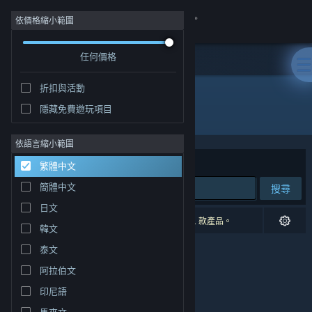
登入
依價格縮小範圍
任何價格
商店
折扣與活動
社群
隱藏免費遊玩項目
開發人員: Lee Jooin
關於
依語言縮小範圍
排序依據
相關性
繁體中文
客服
簡體中文
搜尋
日文
變更語言
0 項相符的搜尋結果。 已根據您的偏好設定排除 1 款產品。
韓文
取得 Steam 行動應用程式
泰文
阿拉伯文
檢視電腦版網頁
印尼語
馬來文