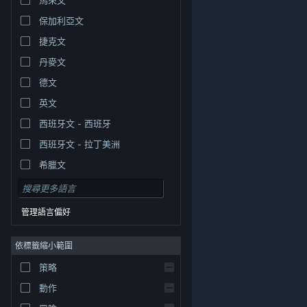
保加利亞文
捷克文
丹麥文
德文
英文
西班牙文 - 西班牙
西班牙文 - 拉丁美洲
希臘文
管理語言偏好
依標籤縮小範圍
© Valve Corporation. 版權所有。所有商標皆為個別所有
策略
權人在美國與其它國家（地區）之財產。
隱私權政策
|
法律聲明
|
輔助功能
|
Steam 訂戶協議
|
退款
|
動作
Cookie