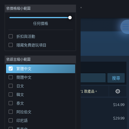
登入
依價格縮小範圍
任何價格
商店
折扣與活動
社群
隱藏免費遊玩項目
開發人員: Klei Entertainment
關於
依語言縮小範圍
排序依據
相關性
繁體中文
客服
簡體中文
搜尋
日文
變更語言
9 項相符的搜尋結果。 已根據您的偏好設定排除 71 款產品。
韓文
取得 Steam 行動應用程式
饑荒聯機版
泰文
$14.99
阿拉伯文
檢視電腦版網頁
熔爐密林
$29.99
印尼語
馬來文