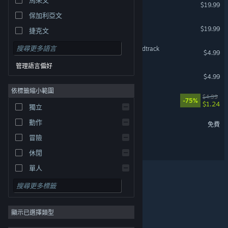
欺詐之地
$19.99
保加利亞文
Hot Lava
$19.99
捷克文
丹麥文
Oxygen Not Included Soundtrack
$4.99
德文
管理語言偏好
Don't Starve Soundtrack
英文
$4.99
依標籤縮小範圍
西班牙文 - 西班牙
Invisible, Inc. Soundtrack
$4.99
-75%
$1.24
西班牙文 - 拉丁美洲
獨立
欺詐之地試玩
希臘文
動作
免費
冒險
Dread Pilots
休閒
單人
模擬
© Valve Corporation. 版權所有。所有商標皆為個別所有
角色扮演
權人在美國與其它國家（地區）之財產。
隱私權政策
|
法律聲明
|
輔助功能
|
Steam 訂戶協議
|
退款
|
顯示已選擇類型
策略
Cookie