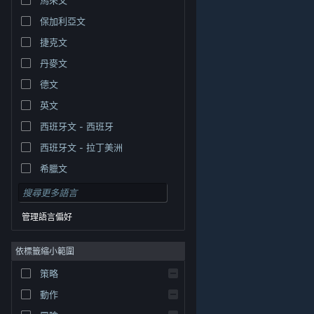
保加利亞文
捷克文
丹麥文
德文
英文
西班牙文 - 西班牙
西班牙文 - 拉丁美洲
希臘文
管理語言偏好
依標籤縮小範圍
© Valve Corporation. 版權所有。所有商標皆為個別所有
策略
權人在美國與其它國家（地區）之財產。
隱私權政策
|
法律聲明
|
輔助功能
|
Steam 訂戶協議
|
退款
|
動作
Cookie