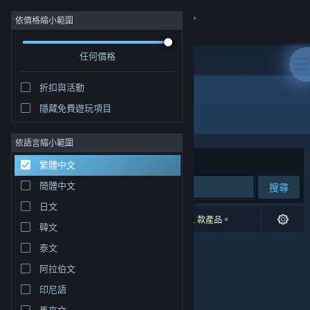
登入
依價格縮小範圍
任何價格
商店
折扣與活動
社群
隱藏免費遊玩項目
開發人員: Keone
關於
依語言縮小範圍
排序依據
相關性
繁體中文
客服
簡體中文
搜尋
日文
變更語言
0 項相符的搜尋結果。 已根據您的偏好設定排除 1 款產品。
韓文
取得 Steam 行動應用程式
泰文
阿拉伯文
檢視電腦版網頁
印尼語
馬來文