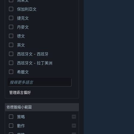
保加利亞文
捷克文
丹麥文
德文
英文
西班牙文 - 西班牙
西班牙文 - 拉丁美洲
希臘文
管理語言偏好
依標籤縮小範圍
© Valve Corporation. 版權所有。所有商標皆為個別所有
策略
權人在美國與其它國家（地區）之財產。
隱私權政策
|
法律聲明
|
輔助功能
|
Steam 訂戶協議
|
退款
|
動作
Cookie