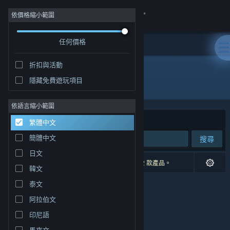
登入
依價格縮小範圍
任何價格
商店
折扣與活動
社群
隱藏免費遊玩項目
開發人員: Jim Makes Games
關於
依語言縮小範圍
排序依據
相關性
繁體中文
客服
簡體中文
搜尋
日文
變更語言
0 項相符的搜尋結果。 已根據您的偏好設定排除 2 款產品。
韓文
取得 Steam 行動應用程式
泰文
阿拉伯文
檢視電腦版網頁
印尼語
馬來文