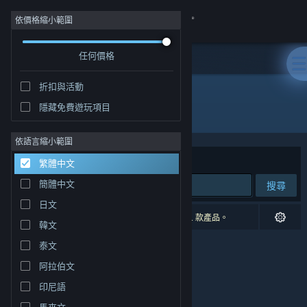
登入
依價格縮小範圍
任何價格
商店
折扣與活動
社群
隱藏免費遊玩項目
開發人員: Immersive Fusion LLC
關於
依語言縮小範圍
排序依據
相關性
繁體中文
客服
簡體中文
搜尋
日文
變更語言
0 項相符的搜尋結果。 已根據您的偏好設定排除 1 款產品。
韓文
取得 Steam 行動應用程式
泰文
阿拉伯文
檢視電腦版網頁
印尼語
馬來文