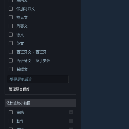
保加利亞文
捷克文
丹麥文
德文
英文
西班牙文 - 西班牙
西班牙文 - 拉丁美洲
希臘文
管理語言偏好
依標籤縮小範圍
© Valve Corporation. 版權所有。所有商標皆為個別所有
策略
權人在美國與其它國家（地區）之財產。
隱私權政策
|
法律聲明
|
輔助功能
|
Steam 訂戶協議
|
退款
|
動作
Cookie