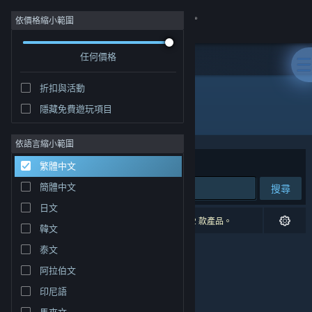
登入
依價格縮小範圍
任何價格
商店
折扣與活動
社群
隱藏免費遊玩項目
開發人員: Horrendous Games
關於
依語言縮小範圍
排序依據
相關性
繁體中文
客服
簡體中文
搜尋
日文
變更語言
0 項相符的搜尋結果。 已根據您的偏好設定排除 2 款產品。
韓文
取得 Steam 行動應用程式
泰文
阿拉伯文
檢視電腦版網頁
印尼語
馬來文