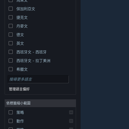
保加利亞文
捷克文
丹麥文
德文
英文
西班牙文 - 西班牙
西班牙文 - 拉丁美洲
希臘文
管理語言偏好
依標籤縮小範圍
© Valve Corporation. 版權所有。所有商標皆為個別所有
策略
權人在美國與其它國家（地區）之財產。
隱私權政策
|
法律聲明
|
輔助功能
|
Steam 訂戶協議
|
退款
|
動作
Cookie