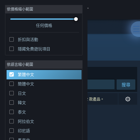
登入
依價格縮小範圍
任何價格
商店
折扣與活動
社群
隱藏免費遊玩項目
開發人員: Horrendous Games
關於
依語言縮小範圍
排序依據
相關性
繁體中文
客服
簡體中文
搜尋
日文
變更語言
0 項相符的搜尋結果。 已根據您的偏好設定排除 2 款產品。
韓文
取得 Steam 行動應用程式
泰文
阿拉伯文
檢視電腦版網頁
印尼語
馬來文