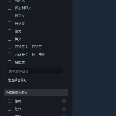
保加利亞文
捷克文
丹麥文
德文
英文
西班牙文 - 西班牙
西班牙文 - 拉丁美洲
希臘文
管理語言偏好
依標籤縮小範圍
© Valve Corporation. 版權所有。所有商標皆為個別所有
策略
權人在美國與其它國家（地區）之財產。
隱私權政策
|
法律聲明
|
輔助功能
|
Steam 訂戶協議
|
退款
|
動作
Cookie