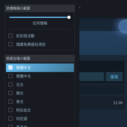
登入
依價格縮小範圍
任何價格
商店
折扣與活動
社群
隱藏免費遊玩項目
開發人員: Hazy mist Studio
關於
依語言縮小範圍
排序依據
相關性
繁體中文
客服
簡體中文
搜尋
日文
變更語言
1 項相符的搜尋結果。
韓文
取得 Steam 行動應用程式
SS.Archives
泰文
$2.99
阿拉伯文
檢視電腦版網頁
印尼語
馬來文