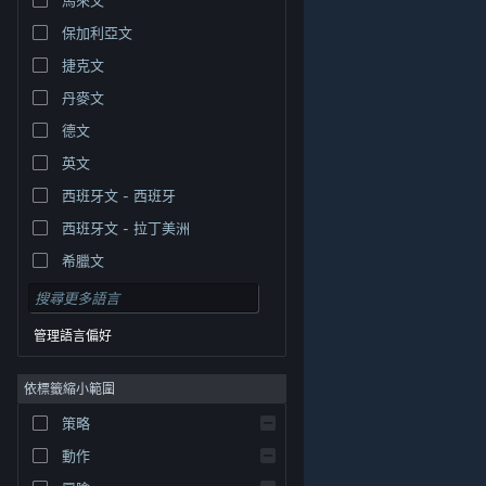
保加利亞文
捷克文
丹麥文
德文
英文
西班牙文 - 西班牙
西班牙文 - 拉丁美洲
希臘文
管理語言偏好
依標籤縮小範圍
© Valve Corporation. 版權所有。所有商標皆為個別所有
策略
權人在美國與其它國家（地區）之財產。
隱私權政策
|
法律聲明
|
輔助功能
|
Steam 訂戶協議
|
退款
|
動作
Cookie