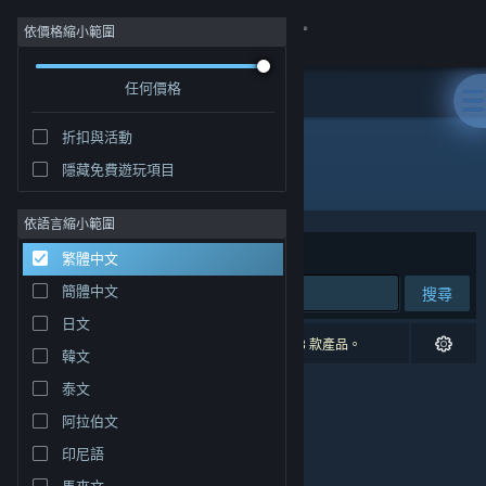
登入
依價格縮小範圍
任何價格
商店
折扣與活動
社群
隱藏免費遊玩項目
開發人員: Hardy Games
關於
依語言縮小範圍
排序依據
相關性
繁體中文
客服
簡體中文
搜尋
日文
變更語言
0 項相符的搜尋結果。 已根據您的偏好設定排除 3 款產品。
韓文
取得 Steam 行動應用程式
泰文
阿拉伯文
檢視電腦版網頁
印尼語
馬來文