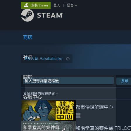
安裝 Steam
登入
|
語言
商店
社群
開發人員: Hakababunko
關於
搜尋
6 項相符的搜尋結果。
客服中心
都市傳說解體中心
和階堂真的案件簿 TRILOGY