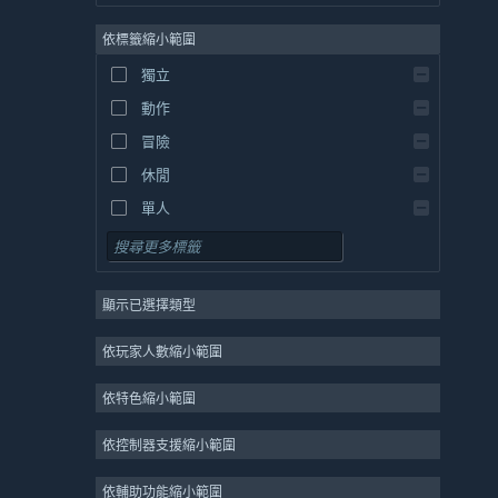
英文
依標籤縮小範圍
西班牙文 - 西班牙
西班牙文 - 拉丁美洲
獨立
希臘文
動作
冒險
休閒
單人
模擬
角色扮演
顯示已選擇類型
策略
2D
依玩家人數縮小範圍
搶先體驗
依特色縮小範圍
3D
免費遊玩
依控制器支援縮小範圍
氛圍
依輔助功能縮小範圍