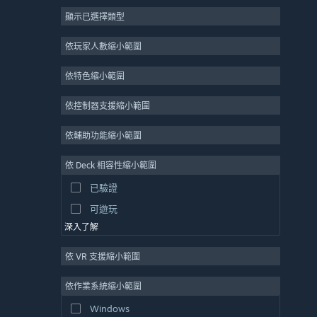
顯示已選擇類型
大型多人
獨立
依玩家人數縮小範圍
搶先體驗
依特色縮小範圍
休閒
模擬
依控制器支援縮小範圍
競速
依輔助功能縮小範圍
運動
依 Deck 相容性縮小範圍
影像製作
已驗證
圖片編輯
可遊玩
深入了解
依 VR 支援縮小範圍
依作業系統縮小範圍
Windows