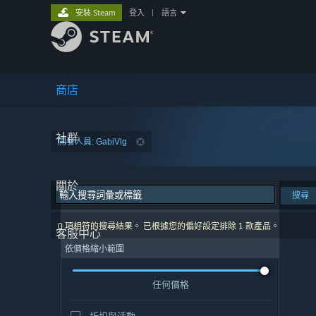
安裝 Steam
登入
|
語言
商店
社群
開發人員: GabiVlg
關於
搜尋
0 項相符的搜尋結果。 已根據您的偏好設定排除 1 款產品。
客服中心
依價格縮小範圍
任何價格